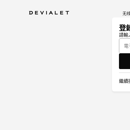
转到主内容
无
登
請輸
電
繼續操