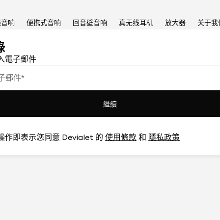
线音响
便携式音响
回音壁音响
真无线耳机
放大器
关于我
錄
入電子郵件
子郵件
*
繼續
作即表示您同意 Devialet 的
使用條款
和
隱私政策