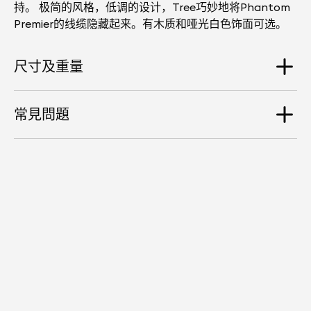
持。 极简的风格，低调的设计，Tree巧妙地将Phantom
Premier的线缆隐藏起来。有木质和哑光白色饰面可选。
尺寸及重量
常見問題
尺寸
340 mm x 660 mm
PHANTOM 架在 TREE 和 WHITE TREE 上有多
重量
高？
4,15kg
Phantom 在地面之上的高度为 660 毫米。
TREE 和 WHITE TREE 都有电缆吗?
Tree 和 White Tree 都有内置的电缆取代原来的。第二根
电缆将您的设备连接到墙上的插座。设置非常简单。
它们还有其他的电缆吗?