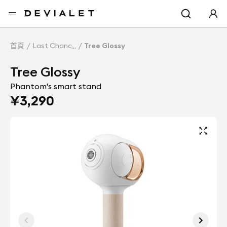
转到主内容
首頁
Last Chance
Tree Glossy
Tree Glossy
Phantom's smart stand
¥3,290