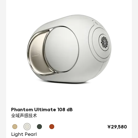
充电至 100% 电量。
Devialet Gemini II 耳机可以同时连接多个设备
電池相容性
吗？
使用 Qi 认证无线充电器或 USB-C 接口
采用了多点蓝牙技术，Devialet Gemini II 最多可同时连
接 2 台设备，并具有智能切换功能。例如，用户在电脑上
耐用性
听音乐时，手机接到了一个电话：如果用户接听电话，
IPX4 防汗防溅
Devialet Gemini II 就会自动连接到手机，并暂停播放电
脑上的音乐。
Devialet Gemini II 有哪些触摸控制功能？
獨家技術
Devialet Active Noise Cancellation™
默认的控制方式是：按一次可播放或暂停，长按可从自适
AWR (Active Wind Reduction)
应降噪模式切换到透明模式，按两次可跳至下一首歌曲，
IDC® (Internal Display Compensation)
长按两次可控制音量。 所有触摸控制均可通过 Devialet
Gemini 应用程序进行自定义设置。
Phantom Ultimate 108 dB
Devialet Gemini II 耳机的保修期是多久？
全域声感技术
Devialet Gemini II 享受两年质保服务。
¥29,580
与 Devialet Gemini I 相比有哪些主要区别？
Light Pearl