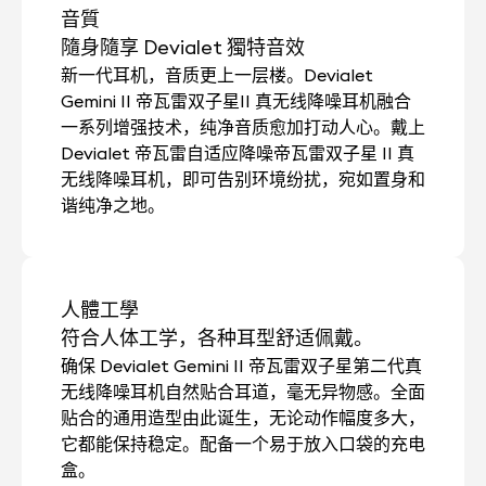
音質
隨身隨享 Devialet 獨特音效
新一代耳机，音质更上一层楼。Devialet
Gemini II 帝瓦雷双子星II 真无线降噪耳机融合
一系列增强技术，纯净音质愈加打动人心。戴上
Devialet 帝瓦雷自适应降噪帝瓦雷双子星 II 真
无线降噪耳机，即可告别环境纷扰，宛如置身和
谐纯净之地。
人體工學
符合人体工学，各种耳型舒适佩戴。
确保 Devialet Gemini II 帝瓦雷双子星第二代真
无线降噪耳机自然贴合耳道，毫无异物感。全面
贴合的通用造型由此诞生，无论动作幅度多大，
它都能保持稳定。配备一个易于放入口袋的充电
盒。