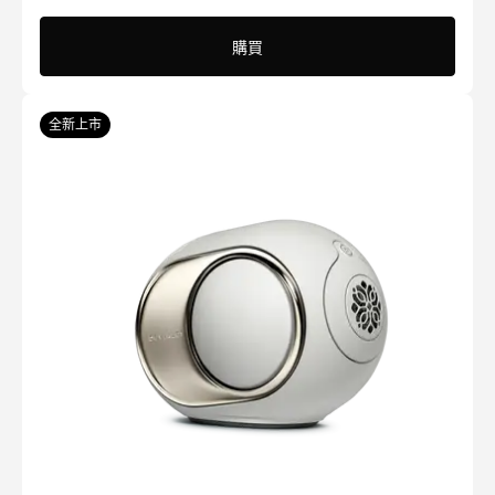
更紧凑的设计、两项全新专利技术（自适应降噪
購買
Adaptive Noise Cancellation™ 和主动风噪减弱Active
Wind Reduction）、新型 10 毫米涂钛驱动单元、重新设
计的语音通话结构、蓝牙 5.2 多点连接功能的升级、应用
全新上市
程序中更多的自定义功能以及快速的安卓和 iOS 配对。
查看全部