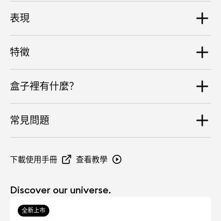
定制 10 毫米高灵敏度驱动单元，顶部涂钛
表現
尺寸
ANC
耳机 : 宽 16 毫米 I 高 23 毫米 I 深 26 毫米
Devialet 帝瓦雷专有技术
特徵
充电盒 : 宽 65 毫米 I 高 39 毫米 I 深 27 毫米
最大音量
双麦克风降噪系统
降噪高达 40 dB
120 dB SPL
重量
盒子裡有什麼？
連接
耳机：6 克（每只耳机）
語音通話
放大性能
充电盒：49 克
蓝牙 5.2 Multipoint (同时连接最多 2 台设备)
Devialet Gemini II 耳机 无线充电仓 USB-C 数据线 耳机
AWR : 自动抑制风噪，实现卓越的音乐聆听体验和通话音
THD+N* < 0.1%（在 100 dBSPL @1 kHz 下测量)（*总谐
常見問題
AptX, AAC, SBC
套（包含 XS/S/M/L 尺寸），其中 M 尺寸已安装在耳机
质，亦能提升日常生活舒适感。
波失真 + 噪音）
上，并配有泡沫耳塞一对 产品文档 产品收纳袋（巴黎歌剧
院版独有）
應用程式
鋰離子電池
頻率響應（頻寬）
Devialet Gemini II 的电池性能如何？充电需要多
下載使用手冊
查看教學
Devialet Gemini 应用（iOS 和 Android）
长时间？
单次充电后畅听时间可达 5 小时
5Hz - 20kHz
Discover our universe.
Devialet Gemini II 耳机充电一次，连续聆听时长可高达5
充電盒電池
小时，搭配使用充电盒，则可至 22 小时。 耳机在 1 小时
全新上市
40 分钟内充电至 100% 电量，充电盒在 1 小时 30 分钟内
搭配充电盒，续航可长达 22 小时