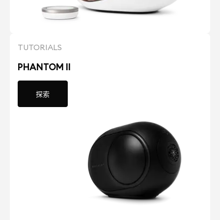
TUTORIALS
PHANTOM II
探索