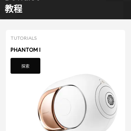
教程
TUTORIALS
PHANTOM I
探索