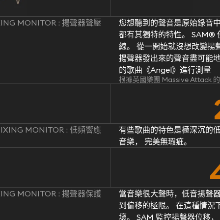
IXING MONITOR : 揚聲器聲壓
您想聽到的聲音是原始錄音中
都有其獨特的特性。 SAM
線。 從一開始就沒想改變揚聲
揚聲器發出來的聲音盡可能地忠於原
的歌曲《Angel》進行測量
根據英國樂團 Massive Attac
MIXING MONITOR : 低頻響應
有些歌曲的特色是極深沉的低
音樂， 完美無瑕疵。
IXING MONITOR : 揚聲器保護
當音樂很大聲時，低音揚聲
到偏移的極限。 在這種情況
壞。 SAM 監控揚聲器位移