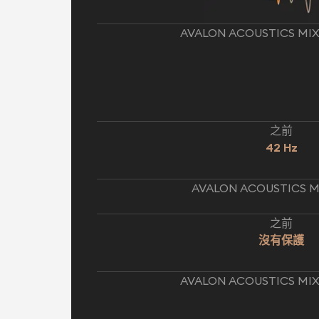
AVALON ACOUSTICS M
之前
42 Hz
AVALON ACOUSTICS 
之前
沒有保護
AVALON ACOUSTICS M