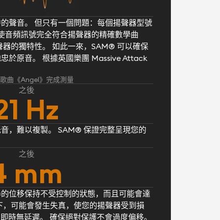
的聲音。 但只有一個問題：每個揚聲器型號
® 使音頻訊號完全符合揚聲器的精確數學曲
器的獨特性。 如此一來，SAM® 可以確保
音。 根據英國樂團 Massive Attack
k 的歌曲《Angel》完成測量
之後
21 Hz
音，難以複製。 SAM® 保證完整呈現您的
之後
4 mm
器的位移保持不受控制的狀態，而且可能會達
下，可能會發生失真，使您的揚聲器受到損
， 即時無延遲。 確保絕對保護不會過度偏移。