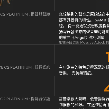
 C2 PLATINIUM : 揚聲器聲壓
您想聽到的聲音是原始錄音中
都有其獨特的特性。 SAM
線。 從一開始就沒想改變揚聲
揚聲器發出來的聲音盡可能地忠於原
的歌曲《Angel》進行測量
根據英國樂團 Massive Attac
E C2 PLATINIUM : 低頻響應
有些歌曲的特色是極深沉的低
音樂， 完美無瑕疵。
 C2 PLATINIUM : 揚聲器保護
當音樂很大聲時，低音揚聲
到偏移的極限。 在這種情況