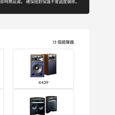
， 即時無延遲。 確保絕對保護不會過度偏移。
13 個揚聲器
4429