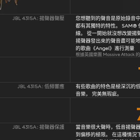
JBL 4315A : 揚聲器聲壓
您想聽到的聲音是原始錄音中
都有其獨特的特性。 SAM
線。 從一開始就沒想改變揚聲
揚聲器發出來的聲音盡可能地忠於原
的歌曲《Angel》進行測量
根據英國樂團 Massive Attac
JBL 4315A : 低頻響應
有些歌曲的特色是極深沉的低
音樂， 完美無瑕疵。
JBL 4315A : 揚聲器保護
當音樂很大聲時，低音揚聲
到偏移的極限。 在這種情況