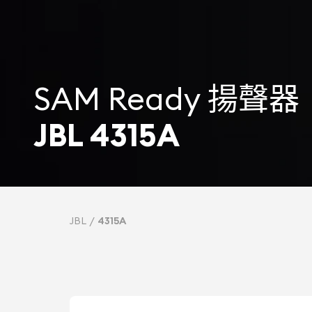
SAM Ready 揚聲器
JBL 4315A
JBL
4315A