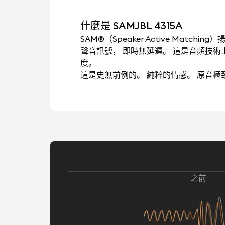
什麼是 SAMJBL 4315A
SAM®（Speaker Active Mat
聲音訊號， 即時無延遲。 這是音頻技
度。
這是史無前例的。 純粹的情感。 原音
之前