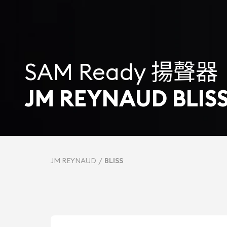
SAM Ready 揚聲器
JM REYNAUD BLIS
JM REYNAUD
BLISS