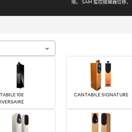
壞。 SAM 監控揚聲器位移
ABILE 10E
CANTABILE SIGNATURE
IVERSAIRE