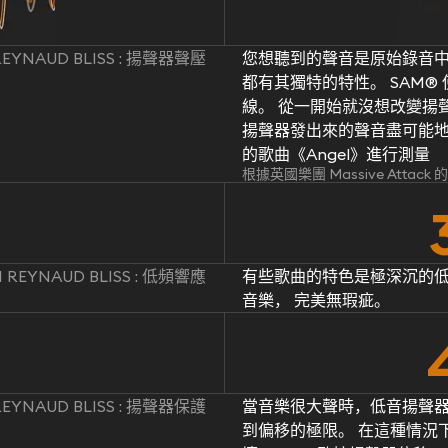
REYNAUD BLISS : 揚聲器聲壓
您想聽到的聲音是原始錄音中
都有其獨特的特性。 SAM
線。 從一開始就沒想改變揚聲
揚聲器發出來的聲音盡可能地忠於原
的歌曲《Angel》進行測量
根據英國樂團 Massive Attac
 REYNAUD BLISS : 低頻響應
有些歌曲的特色是極深沉的低
音樂， 完美無瑕疵。
REYNAUD BLISS : 揚聲器保護
當音樂很大聲時，低音揚聲
到偏移的極限。 在這種情況