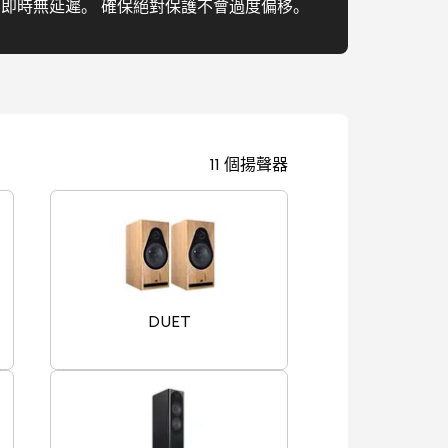
， 即時無延遲。 確保絕對保護不會過度偏移。
11 個揚聲器
DUET