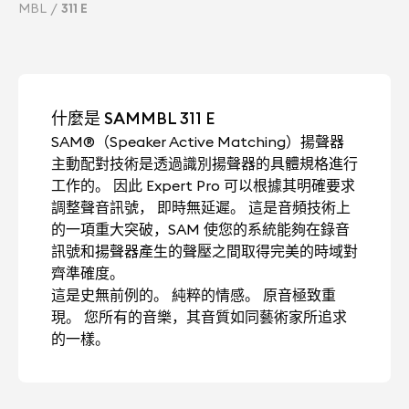
MBL
311 E
什麼是 SAMMBL 311 E
SAM®（Speaker Active Matching）揚聲器
主動配對技術是透過識別揚聲器的具體規格進行
工作的。 因此 Expert Pro 可以根據其明確要求
調整聲音訊號， 即時無延遲。 這是音頻技術上
的一項重大突破，SAM 使您的系統能夠在錄音
訊號和揚聲器產生的聲壓之間取得完美的時域對
齊準確度。
這是史無前例的。 純粹的情感。 原音極致重
現。 您所有的音樂，其音質如同藝術家所追求
的一樣。