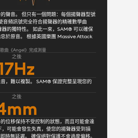
的聲音。 但只有一個問題：每個揚聲器型號
® 使音頻訊號完全符合揚聲器的精確數學曲
器的獨特性。 如此一來，SAM® 可以確保
音。 根據英國樂團 Massive Attack
k 的歌曲《Angel》完成測量
之後
17Hz
音，難以複製。 SAM® 保證完整呈現您的
之後
4mm
器的位移保持不受控制的狀態，而且可能會達
下，可能會發生失真，使您的揚聲器受到損
， 即時無延遲。 確保絕對保護不會過度偏移。