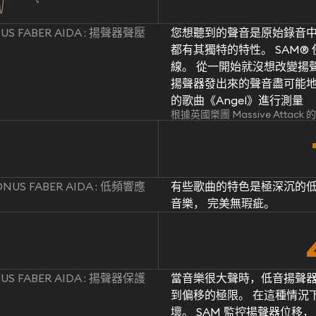
US FABER AIDA : 揚聲器聲壓
您想聽到的聲音是原始錄音中
都有其獨特的特性。 SAM
線。 從一開始就沒想改變揚聲
揚聲器發出來的聲音盡可能地忠於原
的歌曲《Angel》進行測量
根據英國樂團 Massive Attac
ONUS FABER AIDA : 低頻響應
有些歌曲的特色是極深沉的低
音樂， 完美無瑕疵。
US FABER AIDA : 揚聲器保護
當音樂很大聲時，低音揚聲
到偏移的極限。 在這種情況
壞。 SAM 監控揚聲器位移