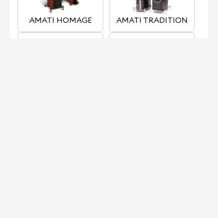
AMATI HOMAGE
AMATI TRADITION
AUDITOR ELIPSA
CHAMELEON B
載入更多