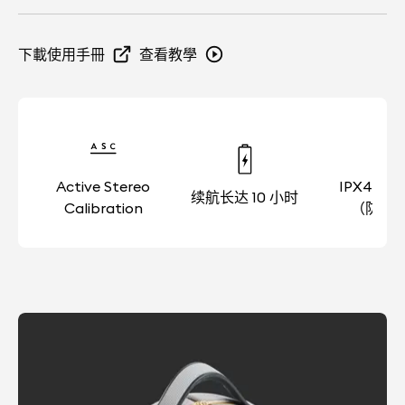
Power Consumption: <2 瓦（待机状态） <0.5 瓦（关机
全频音箱）
Devialet Mania Station（无线充电座）
連接
状态）
USB-C电源线
AirPlay
用户手册
頻率響應（頻寬）
此版本的保修期是多长？
下載使用手冊
查看教學
Spotify Connect
音箱包
獨家技術
30Hz – 20kHz
蓝牙：A2DP 及 AVRCP 配置、AAC、SBC 音频编解码器
Devialet Mania自购买或交付之日起享有为期两年的保
请注意：不包含充电器。
ASC - 主动立体声校准
修。Devialet Mania可享Devialet Care付费延长保修服
}br {mso-data-placement:same-cell
SAM® - 扬声器有源匹配技术
網路
务，在原有保修基础上额外延长三年，使保修期总计达到
}-->
交叉立体声架构 - 立体声均匀扩散，无论您在什么位置聆
五年。
Wi-Fi Dual-band (802.11a/b/g/n/ac 2.4 GHz & 5 GHz)
听，都能感受最佳效果
是否有搭配此版本的配件？
Active Stereo
IPX4 防
Bluetooth 5.0
续航长达 10 小时
Calibration
（防溅
有的。Mania珍藏版专属成套出售，内含Cocoon便携
應用程式
包。Cocoon便携包采用与音响相同的标志性色彩，兼具
保护和携带功能，呼应整体风格。
Devialet App (iOS, Android)
DEVIALET REMOTE遥控可以与此版本搭配使用
吗？
可以。Devialet Remote遥控与所有Devialet Mania型号
完全相容，包括此限量版。