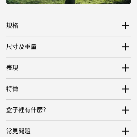
規格
尺寸及重量
揚聲器
4 个铝合金全频驱动单元
表現
2 个低音炮
尺寸
176 mm x 193 mm x 139 mm
處理器
特徵
最大音量
4 x ARM Cortex-A53
重量
1.4Ghz processor
95 dB SPL , 1 m
2.3 kg
盒子裡有什麼？
同步
電源
放大功率
多房间模式（通过 AirPlay）
Devialet Mania珍藏版
3200mAh 内置电池 USB-C PD 12V 2.5A
2 个 38 瓦 D 类（用于低音炮），4 个 25 瓦 D 类（用于
常見問題
Devialet Mania Cocoon便携包